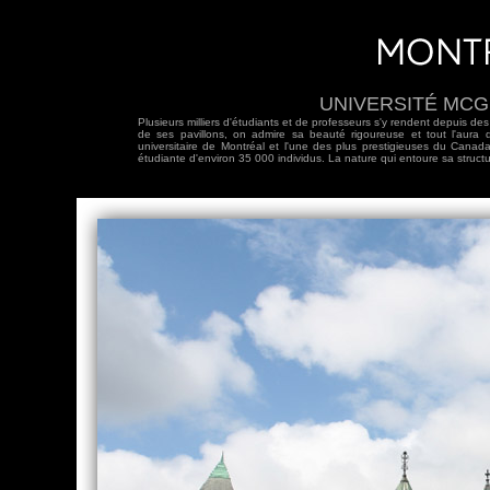
UNIVERSITÉ MCGI
Plusieurs milliers d'étudiants et de professeurs s'y rendent depuis d
de ses pavillons, on admire sa beauté rigoureuse et tout l'aura de
universitaire de Montréal et l'une des plus prestigieuses du Canada
étudiante d'environ 35 000 individus. La nature qui entoure sa structu